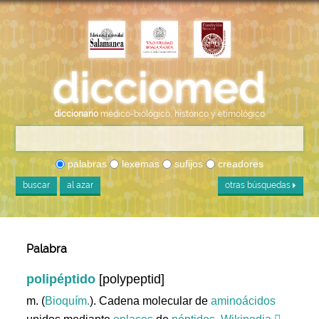
diccionario
médico-biológico, histórico y etimológico
palabras
lexemas
sufijos
creadores
buscar
al azar
otras búsquedas
Palabra
polipéptido
[polypeptid]
m. (
Bioquím.
). Cadena molecular de
aminoácidos