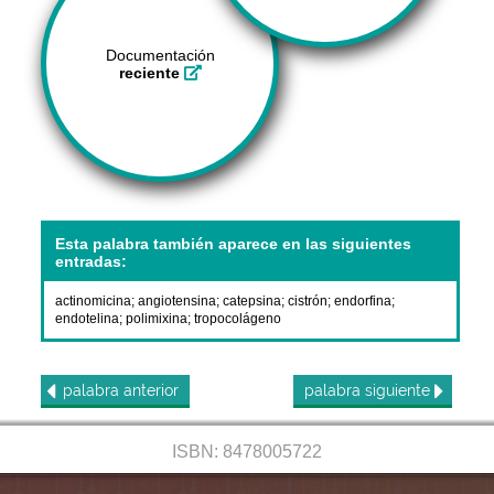
Documentación
reciente
Esta palabra también aparece en las siguientes
entradas:
actinomicina
;
angiotensina
;
catepsina
;
cistrón
;
endorfina
;
endotelina
;
polimixina
;
tropocolágeno
palabra
anterior
palabra
siguiente
ISBN: 8478005722