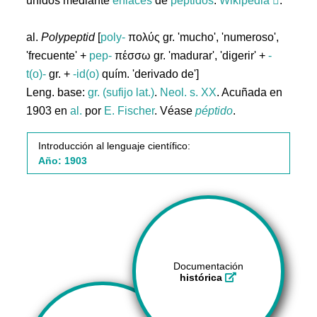
unidos mediante
enlaces
de
péptidos
.
Wikipedia
.
al.
Polypeptid
[
poly-
πολύς gr. 'mucho', 'numeroso',
'frecuente' +
pep-
πέσσω gr. 'madurar', 'digerir' +
-
t(o)-
gr. +
-id(o)
quím. 'derivado de']
Leng. base:
gr. (sufijo lat.)
.
Neol. s. XX
. Acuñada en
1903 en
al.
por
E. Fischer
. Véase
péptido
.
Introducción al lenguaje científico:
Año: 1903
Documentación
histórica