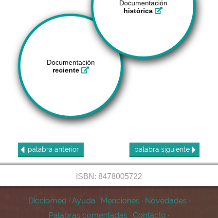
Documentación
histórica
Documentación
reciente
palabra
anterior
palabra
siguiente
ISBN: 8478005722
Dicciomed
·
Ayuda
·
Menciones
·
Novedades
·
Palabras comentadas
·
Contacto
·