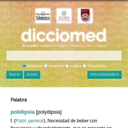
diccionario
médico-biológico, histórico y etimológico
palabras
lexemas
sufijos
creadores
buscar
al azar
otras búsquedas
Palabra
polidipsia
[polydipsia]
f. (
Patol. general
). Necesidad de beber con