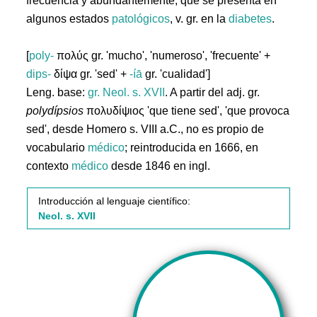
frecuencia y abundantemente, que se presenta en
algunos estados
patológicos
, v. gr. en la
diabetes
.
[
poly-
πολύς gr. 'mucho', 'numeroso', 'frecuente' +
dips-
δίψα gr. 'sed' +
-íā
gr. 'cualidad']
Leng. base:
gr.
Neol. s. XVII
. A partir del adj. gr.
polydípsios
πολυδίψιος 'que tiene sed', 'que provoca
sed', desde Homero s. VIII a.C., no es propio de
vocabulario
médico
; reintroducida en 1666, en
contexto
médico
desde 1846 en ingl.
Introducción al lenguaje científico:
Neol. s. XVII