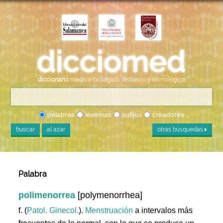
diccionario
médico-biológico, histórico y etimológico
palabras
lexemas
sufijos
creadores
buscar
al azar
otras búsquedas
Palabra
polimenorrea
[polymenorrhea]
f. (
Patol. Ginecol.
).
Menstruación
a intervalos más