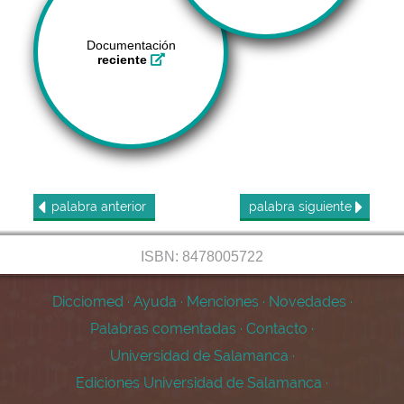
Documentación
reciente
palabra
anterior
palabra
siguiente
ISBN: 8478005722
Dicciomed
·
Ayuda
·
Menciones
·
Novedades
·
Palabras comentadas
·
Contacto
·
Universidad de Salamanca
·
Ediciones Universidad de Salamanca
·