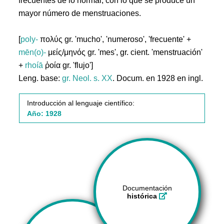
frecuentes de lo normal, con lo que se produce un
mayor número de menstruaciones.
[
poly-
πολύς gr. 'mucho', 'numeroso', 'frecuente' +
mēn(o)-
μείς/μηνός gr. 'mes', gr. cient. 'menstruación'
+
rhoíā
ῥοία gr. 'flujo']
Leng. base:
gr.
Neol. s. XX
. Docum. en 1928 en ingl.
Introducción al lenguaje científico:
Año: 1928
Documentación
histórica