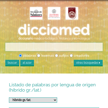
diccionario
médico-biológico, histórico y etimológico
palabras
lexemas
sufijos
creadores
buscar
al azar
otras búsquedas
Listado de palabras por lengua de origen
(híbrido gr./lat.)