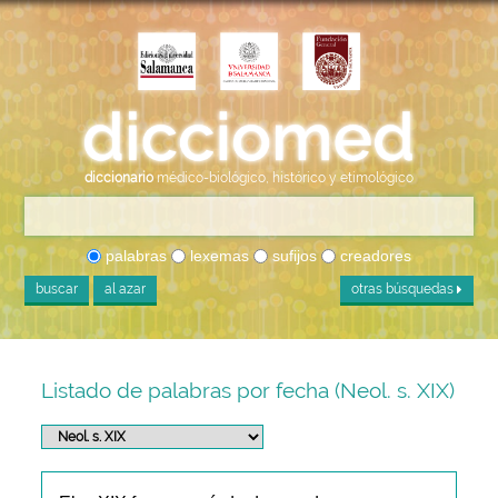
diccionario
médico-biológico, histórico y etimológico
palabras
lexemas
sufijos
creadores
buscar
al azar
otras búsquedas
Listado de palabras por fecha (Neol. s. XIX)