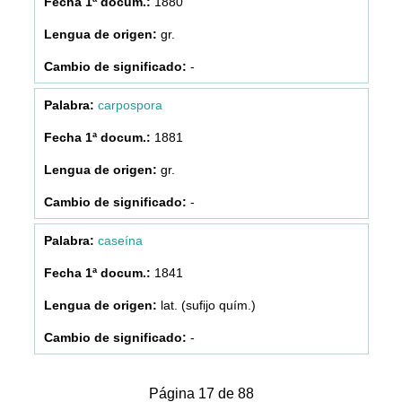
1880
gr.
-
carpospora
1881
gr.
-
caseína
1841
lat. (sufijo quím.)
-
Página 17 de 88