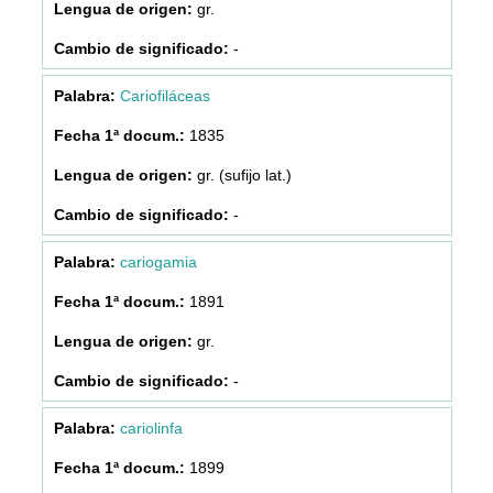
gr.
-
Cariofiláceas
1835
gr. (sufijo lat.)
-
cariogamia
1891
gr.
-
cariolinfa
1899