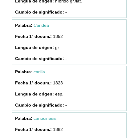
híbrido gr./lat.
-
Caridea
1852
gr.
-
carilla
1823
esp.
-
cariocinesis
1882