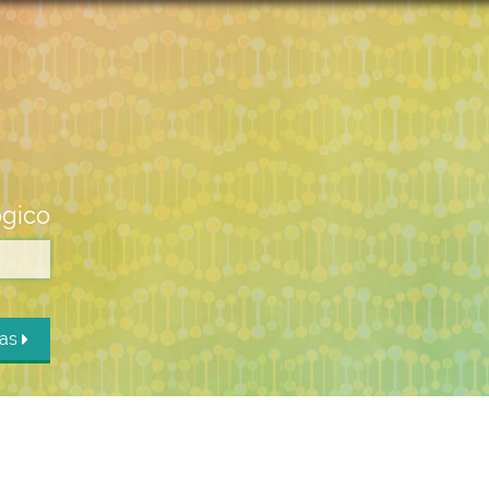
ógico
das