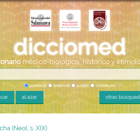
ionario
médico-biológico, histórico y etimol
palabras
lexemas
sufijos
creadores
car
al azar
otras búsque
ha (Neol. s. XIX)