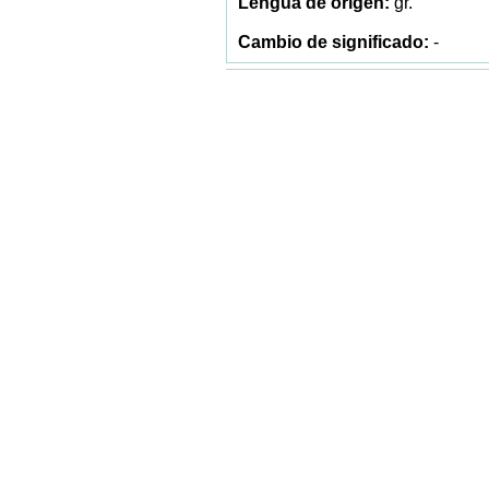
gr.
-
biogeografía
1894
gr.
-
biológico, ca
1815
gr.
-
biólogo, ga
1845