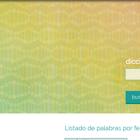
dicc
bus
Listado de palabras por fec