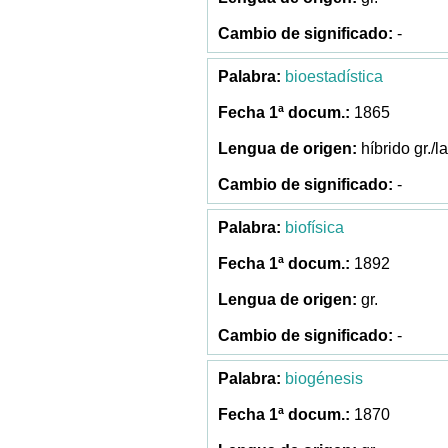
-
bioestadística
1865
híbrido gr./la
-
biofísica
1892
gr.
-
biogénesis
1870