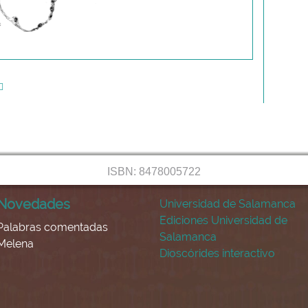
ISBN: 8478005722
Novedades
Universidad de Salamanca
Ediciones Universidad de
Palabras comentadas
Salamanca
Melena
Dioscórides interactivo