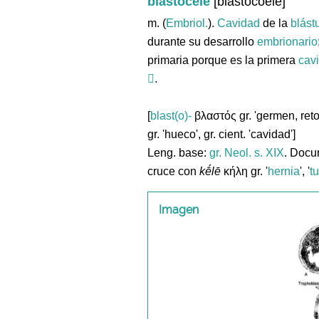
blastocele
[blastocoele]
m. (
Embriol.
).
Cavidad
de la
blást
durante su desarrollo
embrionario
primaria porque es la primera
cav
.
[
blast(o)-
βλαστός gr. 'germen, retoñ
gr. 'hueco', gr. cient. 'cavidad']
Leng. base:
gr.
Neol. s. XIX
. Docu
cruce con
kḗlē
κήλη gr. '
hernia
', '
t
Imagen