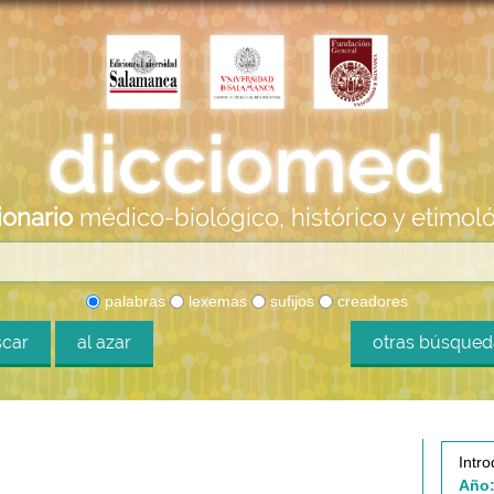
ionario
médico-biológico, histórico y etimol
palabras
lexemas
sufijos
creadores
car
al azar
otras búsque
Intro
Año: