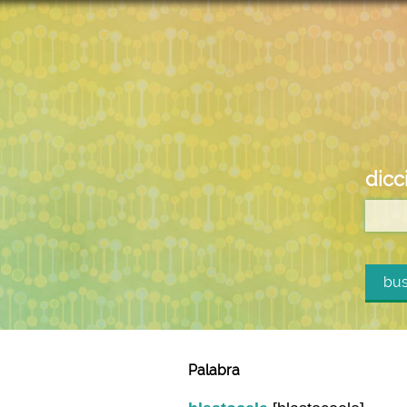
dicc
bus
Palabra