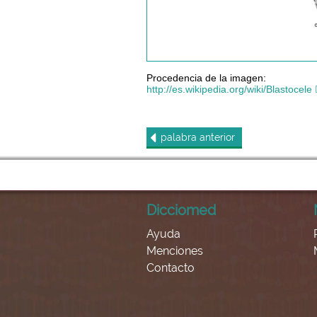
Procedencia de la imagen:
http://es.wikipedia.org/wiki/Blastocele
palabra
anterior
Dicciomed
Ayuda
Menciones
Contacto