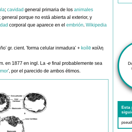
ula
;
cavidad
general primaria de los
animales
; general porque no está abierta al exterior, y
idad
corporal que aparece en el
embrión
.
Wikipedia
o' gr. cient. 'forma celular inmadura' +
koílē
κοίλη
m. en 1877 en ingl. La
-e
final probablemente sea
D
umor
', por el parecido de ambos étimos.
Esta 
sigui
pseud