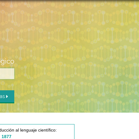
ógico
das
ducción al lenguaje científico:
 1877