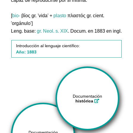
capaz de reproducirse por sí misma.
[
bio-
βίος gr. 'vida' +
plasto
πλαστός gr. cient.
'orgánulo']
Leng. base:
gr.
Neol. s. XIX
. Docum. en 1883 en ingl.
Introducción al lenguaje científico:
Año: 1883
Documentación
histórica
Documentación