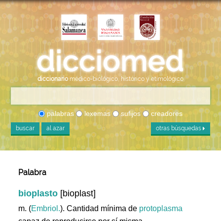
diccionario
médico-biológico, histórico y etimológico
palabras
lexemas
sufijos
creadores
buscar
al azar
otras búsquedas
Palabra
bioplasto
[bioplast]
m. (
Embriol.
). Cantidad mínima de
protoplasma