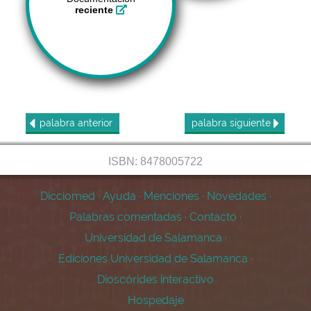
reciente
palabra
anterior
palabra
siguiente
ISBN: 8478005722
Dicciomed
·
Ayuda
·
Menciones
·
Novedades
·
Palabras comentadas
·
Contacto
·
Universidad de Salamanca
·
Ediciones Universidad de Salamanca
·
Dioscórides interactivo
Hospedaje