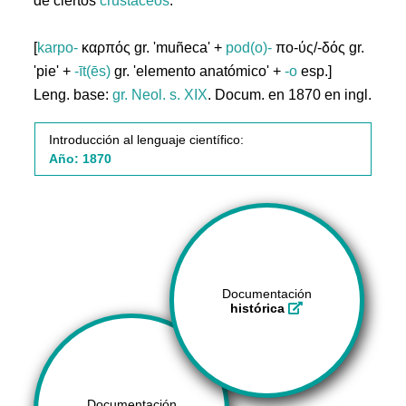
de ciertos
crustáceos
.
[
karpo-
καρπός gr. 'muñeca' +
pod(o)-
πο-ύς/-δός gr.
'pie' +
-īt(ēs)
gr. 'elemento anatómico' +
-o
esp.]
Leng. base:
gr.
Neol. s. XIX
. Docum. en 1870 en ingl.
Introducción al lenguaje científico:
Año: 1870
Documentación
histórica
Documentación