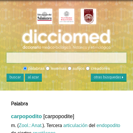
diccionario
médico-biológico, histórico y etimológico
palabras
lexemas
sufijos
creadores
buscar
al azar
otras búsquedas
Palabra
carpopodito
[carpopodite]
m. (
Zool.: Anat.
). Tercera
articulación
del
endopodito