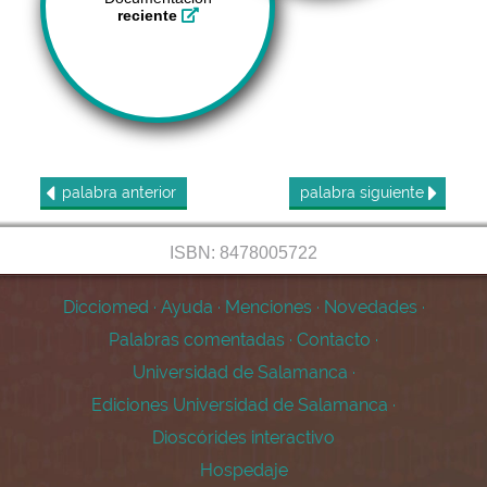
reciente
palabra
anterior
palabra
siguiente
ISBN: 8478005722
Dicciomed
·
Ayuda
·
Menciones
·
Novedades
·
Palabras comentadas
·
Contacto
·
Universidad de Salamanca
·
Ediciones Universidad de Salamanca
·
Dioscórides interactivo
Hospedaje