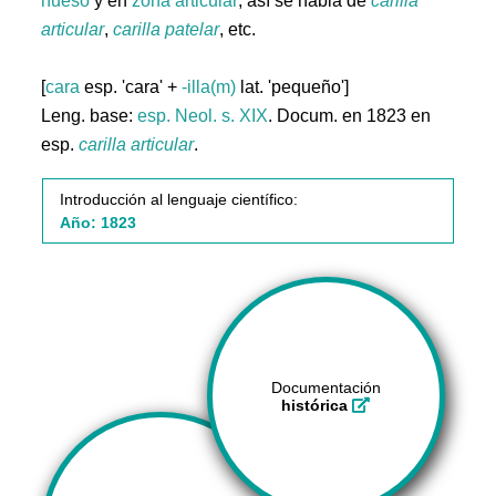
hueso
y en
zona
articular
; así se habla de
carilla
articular
,
carilla
patelar
, etc.
[
cara
esp. 'cara' +
-illa(m)
lat. 'pequeño']
Leng. base:
esp.
Neol. s. XIX
. Docum. en 1823 en
esp.
carilla
articular
.
Introducción al lenguaje científico:
Año: 1823
Documentación
histórica