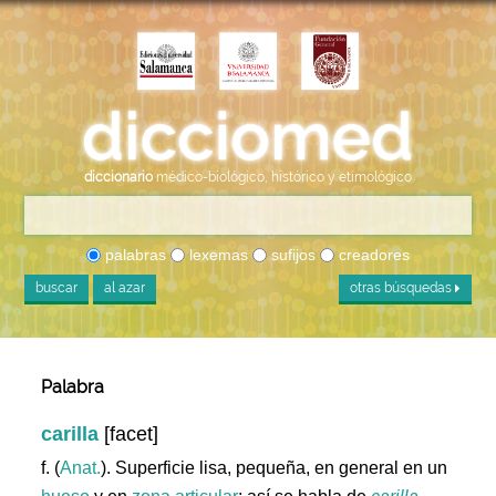
diccionario
médico-biológico, histórico y etimológico
palabras
lexemas
sufijos
creadores
buscar
al azar
otras búsquedas
Palabra
carilla
[facet]
f. (
Anat.
). Superficie lisa, pequeña, en general en un