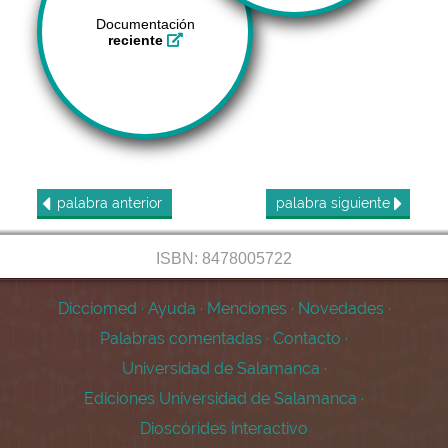
Documentación
reciente
palabra
anterior
palabra
siguiente
ISBN: 8478005722
Dicciomed
·
Ayuda
·
Menciones
·
Novedades
·
Palabras comentadas
·
Contacto
·
Universidad de Salamanca
·
Ediciones Universidad de Salamanca
·
Dioscórides interactivo