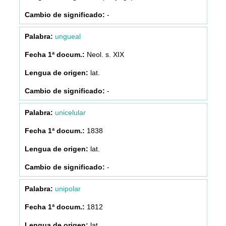
-
ungueal
Neol. s. XIX
lat.
-
unicelular
1838
lat.
-
unipolar
1812
lat.