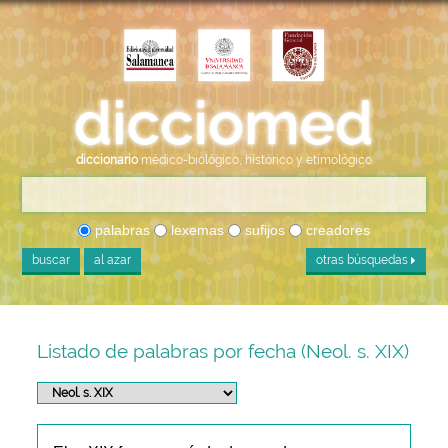
diccionario
médico-biológico, histórico y etimológico
palabras
lexemas
sufijos
creadores
buscar
al azar
otras búsquedas
Listado de palabras por fecha (Neol. s. XIX)