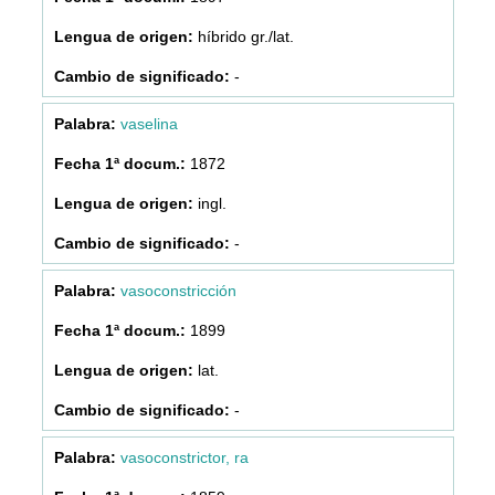
híbrido gr./lat.
-
vaselina
1872
ingl.
-
vasoconstricción
1899
lat.
-
vasoconstrictor, ra