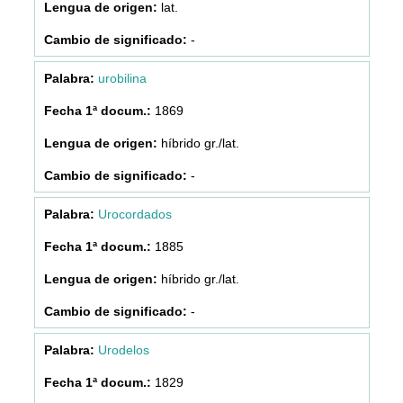
lat.
-
urobilina
1869
híbrido gr./lat.
-
Urocordados
1885
híbrido gr./lat.
-
Urodelos
1829