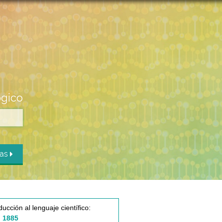
ógico
das
ducción al lenguaje científico:
 1885