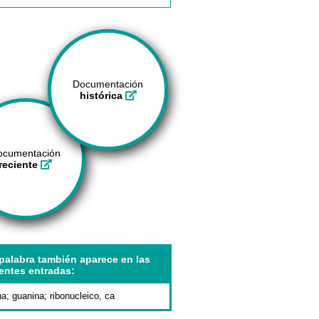
Documentación
histórica
ocumentación
reciente
palabra también aparece en las
entes entradas:
na
;
guanina
;
ribonucleico, ca