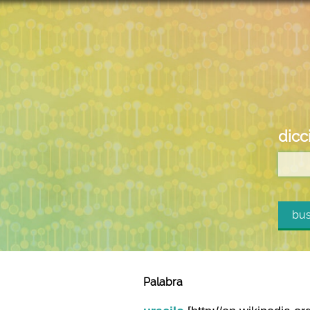
dicc
bus
Palabra