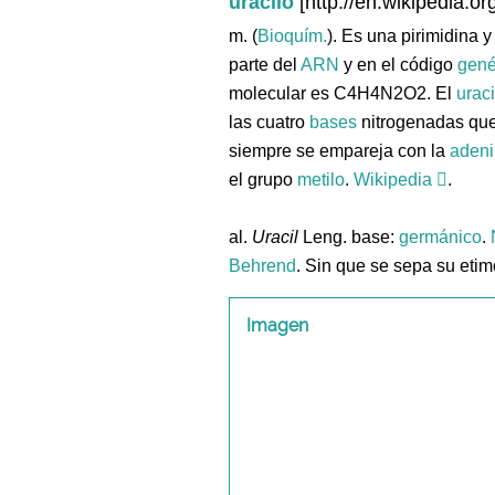
uracilo
[http://en.wikipedia.org
m. (
Bioquím.
). Es una pirimidina 
parte del
ARN
y en el código
gené
molecular es C4H4N2O2. El
uraci
las cuatro
bases
nitrogenadas qu
siempre se empareja con la
aden
el grupo
metilo
.
Wikipedia
.
al.
Uracil
Leng. base:
germánico
.
Behrend
. Sin que se sepa su eti
Imagen