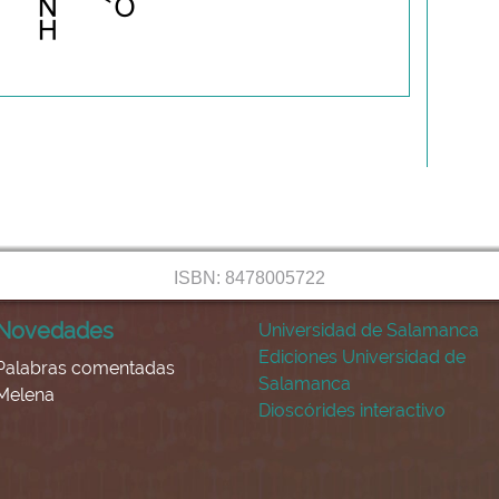
ISBN: 8478005722
Novedades
Universidad de Salamanca
Ediciones Universidad de
Palabras comentadas
Salamanca
Melena
Dioscórides interactivo