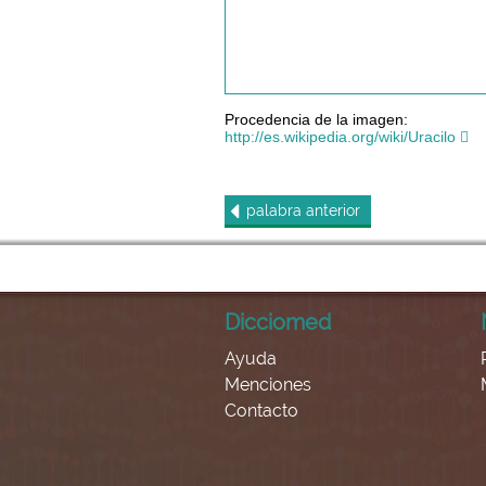
Procedencia de la imagen:
http://es.wikipedia.org/wiki/Uracilo
palabra
anterior
Dicciomed
Ayuda
Menciones
Contacto