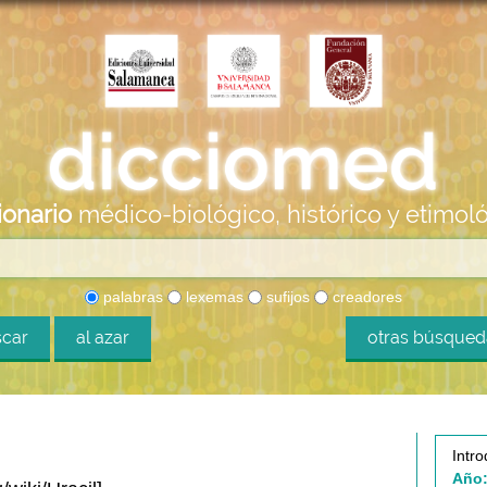
ionario
médico-biológico, histórico y etimol
palabras
lexemas
sufijos
creadores
car
al azar
otras búsque
Intro
Año: