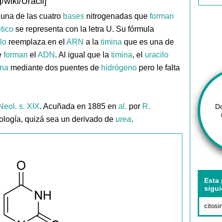
/wiki/Uracil]
y una de las cuatro
bases
nitrogenadas que
forman
tico
se representa con la letra U. Su fórmula
lo
reemplaza en el
ARN
a la
timina
que es una de
e
forman
el
ADN
. Al igual que la
timina
, el
uracilo
ina
mediante dos puentes de
hidrógeno
pero le falta
Neol. s. XIX
. Acuñada en 1885 en
al.
por
R.
D
mología, quizá sea un derivado de
urea
.
Esta 
sigui
citosi