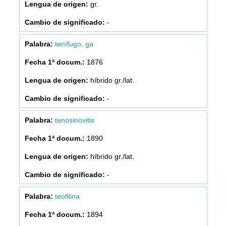
gr.
-
tenífugo, ga
1876
híbrido gr./lat.
-
tenosinovitis
1890
híbrido gr./lat.
-
teofilina
1894