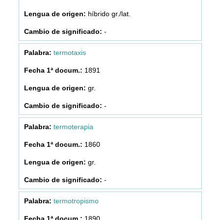
híbrido gr./lat.
-
termotaxis
1891
gr.
-
termoterapia
1860
gr.
-
termotropismo
1890