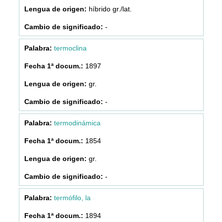
híbrido gr./lat.
-
termoclina
1897
gr.
-
termodinámica
1854
gr.
-
termófilo, la
1894