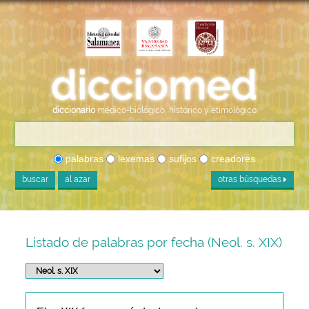
diccionario
médico-biológico, histórico y etimológico
palabras
lexemas
sufijos
creadores
buscar
al azar
otras búsquedas
Listado de palabras por fecha (Neol. s. XIX)