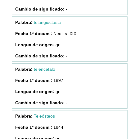
-
telangiectasia
Neol. s. XIX
gr.
-
telencéfalo
1897
gr.
-
Teleósteos
1844
gr.