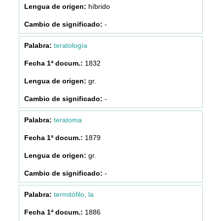
híbrido
-
teratología
1832
gr.
-
teratoma
1879
gr.
-
termitófilo, la
1886