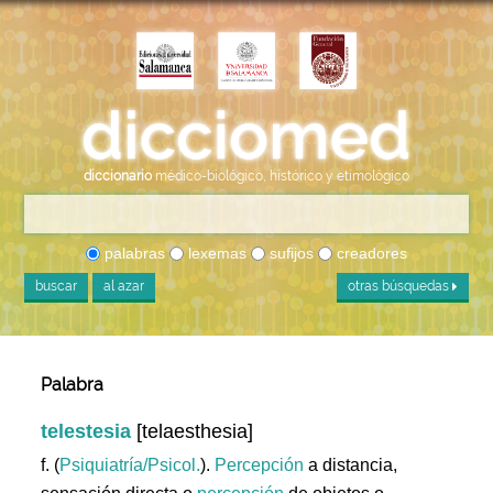
diccionario
médico-biológico, histórico y etimológico
palabras
lexemas
sufijos
creadores
buscar
al azar
otras búsquedas
Palabra
telestesia
[telaesthesia]
f. (
Psiquiatría/Psicol.
).
Percepción
a distancia,