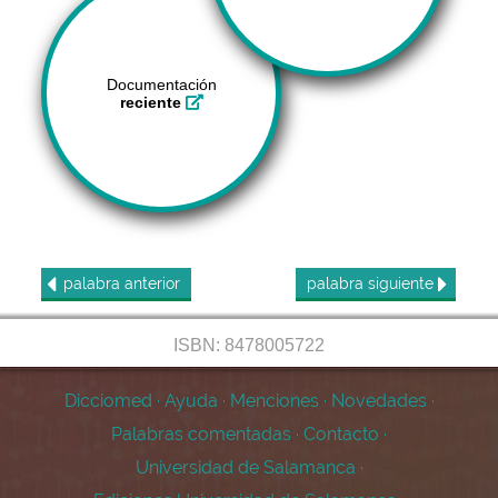
Documentación
reciente
palabra
anterior
palabra
siguiente
ISBN: 8478005722
Dicciomed
·
Ayuda
·
Menciones
·
Novedades
·
Palabras comentadas
·
Contacto
·
Universidad de Salamanca
·