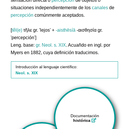
sensación directa o
percepción
de objetos o
situaciones independientemente de los
canales
de
percepción
comúnmente aceptados.
[
têl(e)
τῆλε gr. 'lejos' +
-aisthēsíā
-αισθησία gr.
'percepción']
Leng. base:
gr.
Neol. s. XIX
. Acuañdo en ingl. por
Myers en 1882, cuya definición traducimos.
Introducción al lenguaje científico:
Neol. s. XIX
Documentación
histórica