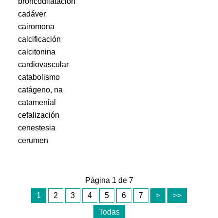
broncodilatación
cadáver
cairomona
calcificación
calcitonina
cardiovascular
catabolismo
catágeno, na
catamenial
cefalización
cenestesia
cerumen
Página 1 de 7
1
2
3
4
5
6
7
>
>>
Todas