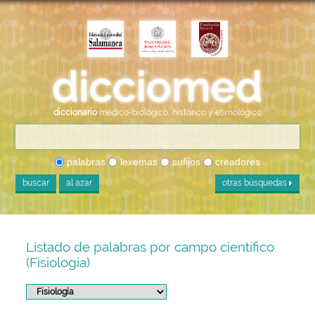
diccionario
médico-biológico, histórico y etimológico
palabras
lexemas
sufijos
creadores
buscar
al azar
otras búsquedas
Listado de palabras por campo científico
(Fisiología)