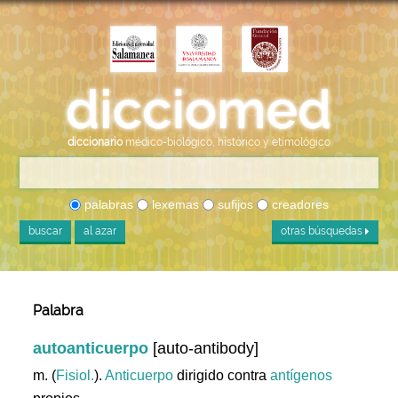
diccionario
médico-biológico, histórico y etimológico
palabras
lexemas
sufijos
creadores
buscar
al azar
otras búsquedas
Palabra
autoanticuerpo
[auto-antibody]
m. (
Fisiol.
).
Anticuerpo
dirigido contra
antígenos