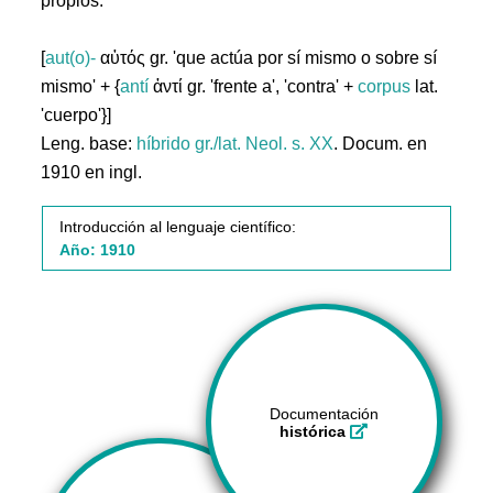
propios.
[
aut(o)-
αὐτός gr. 'que actúa por sí mismo o sobre sí
mismo' + {
antí
ἀντί gr. 'frente a', 'contra' +
corpus
lat.
'cuerpo'}]
Leng. base:
híbrido gr./lat.
Neol. s. XX
. Docum. en
1910 en ingl.
Introducción al lenguaje científico:
Año: 1910
Documentación
histórica