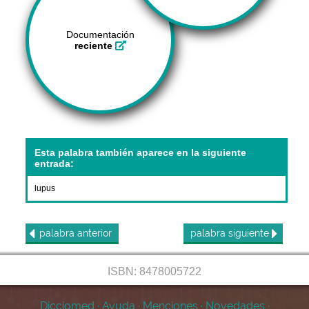
Documentación
reciente
Esta palabra también aparece en la siguiente
entrada:
lupus
palabra
anterior
palabra
siguiente
ISBN: 8478005722
Dicciomed
·
Ayuda
·
Menciones
·
Novedades
·