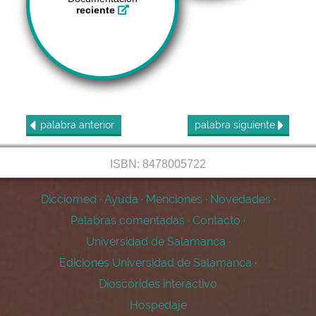
reciente
palabra
anterior
palabra
siguiente
ISBN: 8478005722
Dicciomed
·
Ayuda
·
Menciones
·
Novedades
·
Palabras comentadas
·
Contacto
·
Universidad de Salamanca
·
Ediciones Universidad de Salamanca
·
Dioscórides interactivo
Hospedaje