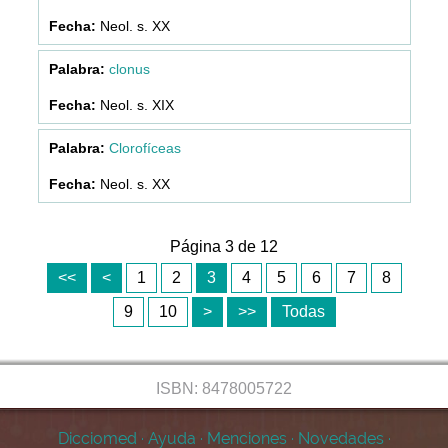
Neol. s. XX
clonus
Neol. s. XIX
Clorofíceas
Neol. s. XX
Página 3 de 12
<<
<
1
2
3
4
5
6
7
8
9
10
>
>>
Todas
ISBN: 8478005722
Dicciomed
·
Ayuda
·
Menciones
·
Novedades
·