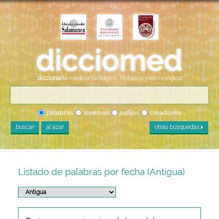
diccionario
médico-biológico, histórico y etimológico
palabras
lexemas
sufijos
creadores
buscar
al azar
otras búsquedas
Listado de palabras por fecha (Antigua)