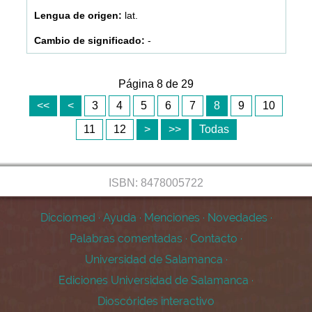
lat.
-
Página 8 de 29
<<
<
3
4
5
6
7
8
9
10
11
12
>
>>
Todas
ISBN: 8478005722
Dicciomed
·
Ayuda
·
Menciones
·
Novedades
·
Palabras comentadas
·
Contacto
·
Universidad de Salamanca
·
Ediciones Universidad de Salamanca
·
Dioscórides interactivo