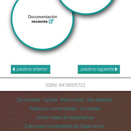
Documentación
reciente
palabra
anterior
palabra
siguiente
ISBN: 8478005722
Dicciomed
·
Ayuda
·
Menciones
·
Novedades
·
Palabras comentadas
·
Contacto
·
Universidad de Salamanca
·
Ediciones Universidad de Salamanca
·