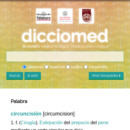
diccionario
médico-biológico, histórico y etimológico
palabras
lexemas
sufijos
creadores
buscar
al azar
otras búsquedas
Palabra
circuncisión
[circumcision]
1. f. (
Cirugía
).
Extirpación
del
prepucio
del
pene