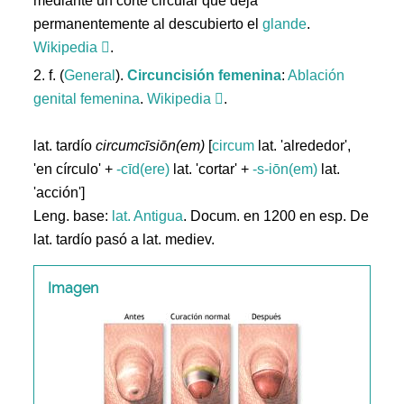
mediante un corte circular que deja
permanentemente al descubierto el
glande
.
Wikipedia
.
2. f. (
General
).
Circuncisión
femenina
:
Ablación
genital
femenina
.
Wikipedia
.
lat. tardío
circumcīsiōn(em)
[
circum
lat. 'alrededor',
'en círculo' +
-cīd(ere)
lat. 'cortar' +
-s-iōn(em)
lat.
'acción']
Leng. base:
lat.
Antigua
. Docum. en 1200 en esp. De
lat. tardío pasó a lat. mediev.
Imagen