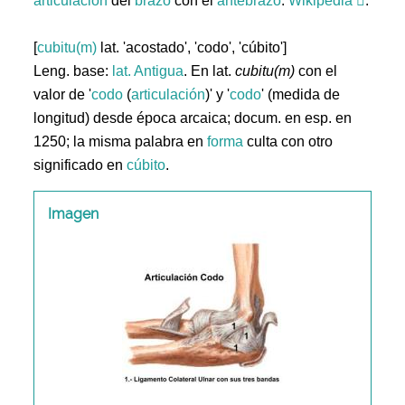
articulación
del
brazo
con el
antebrazo
.
Wikipedia
.
[
cubitu(m)
lat. 'acostado', 'codo', 'cúbito']
Leng. base:
lat.
Antigua
. En lat.
cubitu(m)
con el
valor de '
codo
(
articulación
)' y '
codo
' (medida de
longitud) desde época arcaica; docum. en esp. en
1250; la misma palabra en
forma
culta con otro
significado en
cúbito
.
Imagen