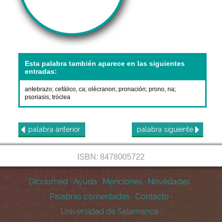
Esta palabra también aparece en las siguientes
entradas:
antebrazo
;
cefálico, ca
;
olécranon
;
pronación
;
prono, na
;
psoriasis
;
tróclea
palabra
anterior
palabra
siguiente
ISBN: 8478005722
Dicciomed
·
Ayuda
·
Menciones
·
Novedades
·
Palabras comentadas
·
Contacto
·
Universidad de Salamanca
·