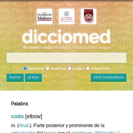
diccionario
médico-biológico, histórico y etimológico
palabras
lexemas
sufijos
creadores
buscar
al azar
otras búsquedas
Palabra
codo
[elbow]
m. (
Anat.
). Parte posterior y prominente de la