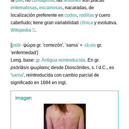
la
piel
, no
contagiosa
; las
lesiones
son placas
eritematosas
,
escamosas
, nacaradas, de
localización preferente en
codos
,
rodillas
y cuero
cabelludo; tiene gran variabilidad
clínica
y evolutiva.
Wikipedia
.
[
psōr-
ψώρα gr. 'comezón', 'sarna' +
-iā-sis
gr.
'enfermedad']
Leng. base:
gr.
Antigua reintroducida
. En gr.
psōríāsis
ψωρίασις desde Dioscórides, s. I d.C., es
'
sarna
', reintroducida con cambio parcial de
significado en 1684 en ingl.
Imagen