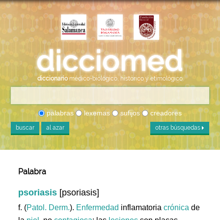
diccionario
médico-biológico, histórico y etimológico
palabras
lexemas
sufijos
creadores
buscar
al azar
otras búsquedas
Palabra
psoriasis
[psoriasis]
f. (
Patol. Derm.
).
Enfermedad
inflamatoria
crónica
de