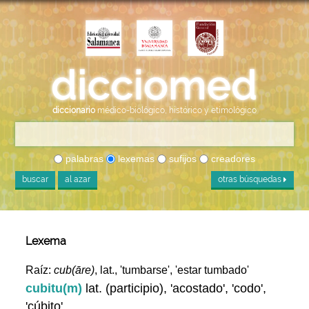
diccionario
médico-biológico, histórico y etimológico
palabras
lexemas
sufijos
creadores
buscar
al azar
otras búsquedas
Lexema
Raíz:
cub(āre)
, lat., 'tumbarse', 'estar tumbado'
cubitu(m)
lat. (participio), 'acostado', 'codo',
'cúbito'