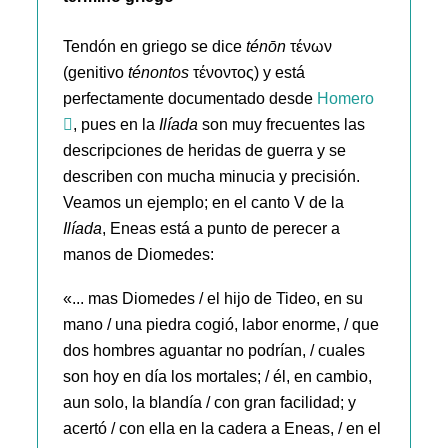
Tendón en griego se dice
ténōn
τένων
(genitivo
ténontos
τένοντος) y está
perfectamente documentado desde
Homero
, pues en la
Ilíada
son muy frecuentes las
descripciones de heridas de guerra y se
describen con mucha minucia y precisión.
Veamos un ejemplo; en el canto V de la
Ilíada
, Eneas está a punto de perecer a
manos de Diomedes:
«... mas Diomedes / el hijo de Tideo, en su
mano / una piedra cogió, labor enorme, / que
dos hombres aguantar no podrían, / cuales
son hoy en día los mortales; / él, en cambio,
aun solo, la blandía / con gran facilidad; y
acertó / con ella en la cadera a Eneas, / en el