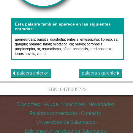
Esta palabra también aparece en las siguientes
entradas:
aponeurosis
;
bursitis
;
diastrofia
;
éntesis
;
entesopatía
;
fibroso, sa
;
ganglio
;
hombro
;
inión
;
miotático, ca
;
nervio
;
ocronosis
;
propioceptor, ra
;
reumatismo
;
sóleo
;
tendinitis
;
tendinoso, sa
;
tenosinovitis
;
vaina
palabra
anterior
palabra
siguiente
ISBN: 8478005722
Dicciomed
·
Ayuda
·
Menciones
·
Novedades
·
Palabras comentadas
·
Contacto
·
Universidad de Salamanca
·
Ediciones Universidad de Salamanca
·