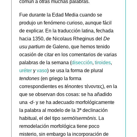
común a otras muchas palabras.
Fue durante la Edad Media cuando se
produjo un fenómeno curioso, aunque fácil
de explicar. En la traducción latina, fechada
hacia 1350, de Nicolaus Rheginus del
De
usu partium
de Galeno, que hemos tenido
ocasión de citar en los comentarios de varias
palabras de la semana (
disección
,
tiroides
,
uréter
y
vaso
) se usa la forma de plural
tendones
(en griego la forma
correspondientes es
ténontes
τένοντες), en la
que se observan dos cosas: se ha añadido
una
-d-
y se ha adecuado morfológicamente
la palabra al modelo de la 3ª declinación
habitual, el del tipo
sermō
/
sermōnis
. La
remodelación morfológica tiene poco
misterio, sin embargo la incorporación de