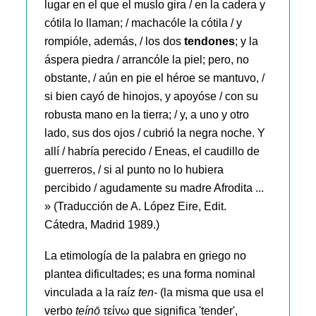
lugar en el que el muslo gira / en la cadera y
cótila lo llaman; / machacóle la cótila / y
rompióle, además, / los dos
tendones
; y la
áspera piedra / arrancóle la piel; pero, no
obstante, / aún en pie el héroe se mantuvo, /
si bien cayó de hinojos, y apoyóse / con su
robusta mano en la tierra; / y, a uno y otro
lado, sus dos ojos / cubrió la negra noche. Y
allí / habría perecido / Eneas, el caudillo de
guerreros, / si al punto no lo hubiera
percibido / agudamente su madre Afrodita ...
» (Traducción de A. López Eire, Edit.
Cátedra, Madrid 1989.)
La etimología de la palabra en griego no
plantea dificultades; es una forma nominal
vinculada a la raíz
ten-
(la misma que usa el
verbo
teínō
τείνω que significa 'tender',