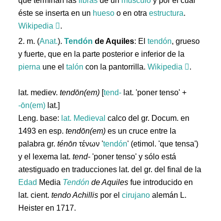
que terminan las
fibras
de un
músculo
y por el cual
éste se inserta en un
hueso
o en otra
estructura
.
Wikipedia
.
2. m. (
Anat.
).
Tendón
de Aquiles
: El
tendón
, grueso
y fuerte, que en la parte posterior e inferior de la
pierna
une el
talón
con la pantorrilla.
Wikipedia
.
lat. mediev.
tendōn(em)
[
tend-
lat. 'poner tenso' +
-ōn(em)
lat.]
Leng. base:
lat.
Medieval
calco del gr. Docum. en
1493 en esp.
tendōn(em)
es un cruce entre la
palabra gr.
ténōn
τένων '
tendón
' (etimol. 'que tensa')
y el lexema lat.
tend-
'poner tenso' y sólo está
atestiguado en traducciones lat. del gr. del final de la
Edad
Media
Tendón
de Aquiles
fue introducido en
lat. cient.
tendo Achillis
por el
cirujano
alemán L.
Heister en 1717.