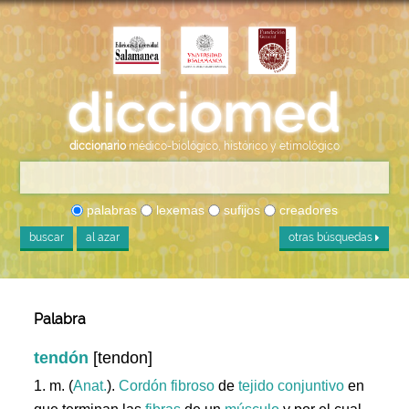
diccionario
médico-biológico, histórico y etimológico
palabras
lexemas
sufijos
creadores
buscar
al azar
otras búsquedas
Palabra
tendón
[tendon]
1. m. (
Anat.
).
Cordón
fibroso
de
tejido
conjuntivo
en