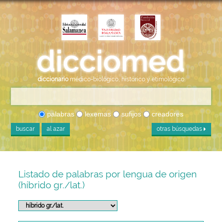
diccionario
médico-biológico, histórico y etimológico
palabras
lexemas
sufijos
creadores
buscar
al azar
otras búsquedas
Listado de palabras por lengua de origen
(híbrido gr./lat.)