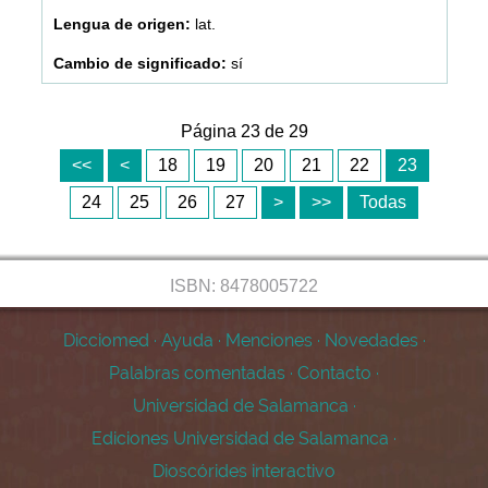
lat.
sí
Página 23 de 29
<<
<
18
19
20
21
22
23
24
25
26
27
>
>>
Todas
ISBN: 8478005722
Dicciomed
·
Ayuda
·
Menciones
·
Novedades
·
Palabras comentadas
·
Contacto
·
Universidad de Salamanca
·
Ediciones Universidad de Salamanca
·
Dioscórides interactivo