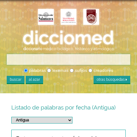
diccionario
médico-biológico, histórico y etimológico
palabras
lexemas
sufijos
creadores
buscar
al azar
otras búsquedas
Listado de palabras por fecha (Antigua)