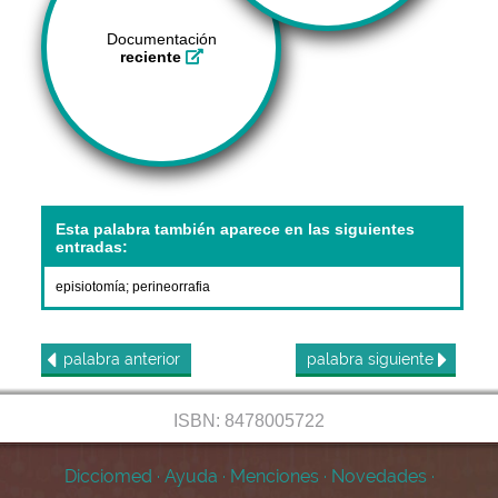
Documentación
reciente
Esta palabra también aparece en las siguientes
entradas:
episiotomía
;
perineorrafia
palabra
anterior
palabra
siguiente
ISBN: 8478005722
Dicciomed
·
Ayuda
·
Menciones
·
Novedades
·