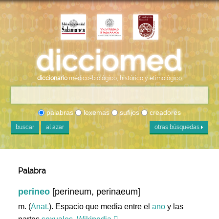
diccionario
médico-biológico, histórico y etimológico
palabras
lexemas
sufijos
creadores
buscar
al azar
otras búsquedas
Palabra
perineo
[perineum, perinaeum]
m. (
Anat.
). Espacio que media entre el
ano
y las