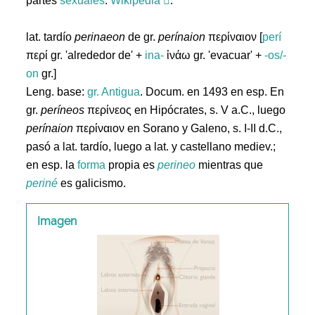
partes
sexuales
.
Wikipedia
.
lat. tardío
perinaeon
de gr.
perínaion
περίναιον [
perí
περί gr. 'alrededor de' +
ina-
ἰνάω gr. 'evacuar' +
-os/-
on
gr.]
Leng. base:
gr.
Antigua
. Docum. en 1493 en esp. En
gr.
períneos
περίνεος en Hipócrates, s. V a.C., luego
perínaion
περίναιον en Sorano y Galeno, s. I-II d.C.,
pasó a lat. tardío, luego a lat. y castellano mediev.;
en esp. la
forma
propia es
perineo
mientras que
periné
es galicismo.
Imagen