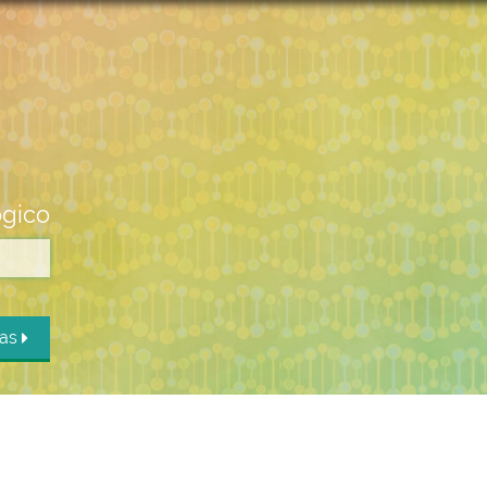
ógico
das