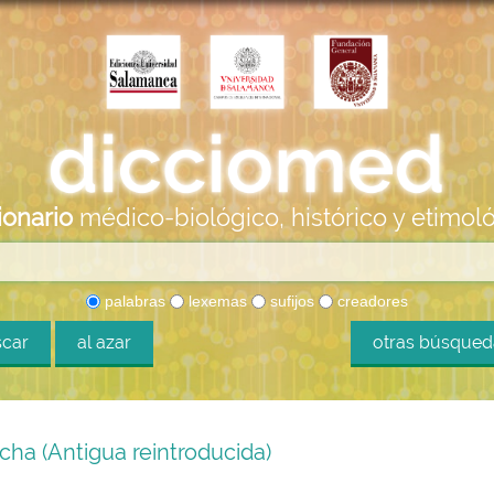
ionario
médico-biológico, histórico y etimol
palabras
lexemas
sufijos
creadores
car
al azar
otras búsque
cha (Antigua reintroducida)