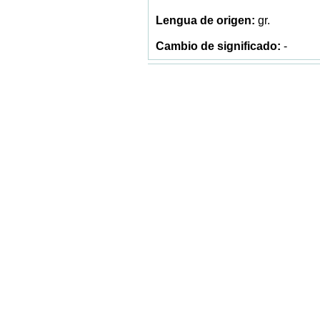
gr.
-
diastasa
1833
gr.
sí
diástasis
1579
gr.
-
diastrofia
1843