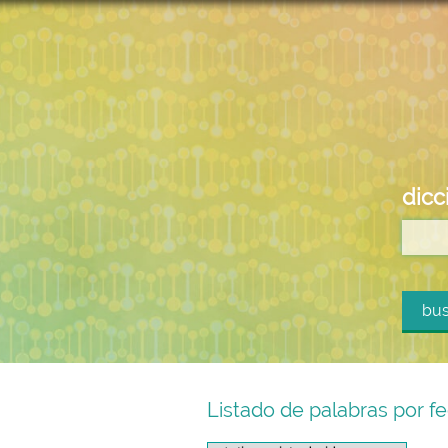
dicc
bus
Listado de palabras por fe