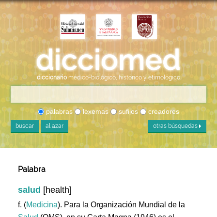
diccionario
médico-biológico, histórico y etimológico
palabras
lexemas
sufijos
creadores
buscar
al azar
otras búsquedas
Palabra
salud
[health]
f. (
Medicina
). Para la Organización Mundial de la