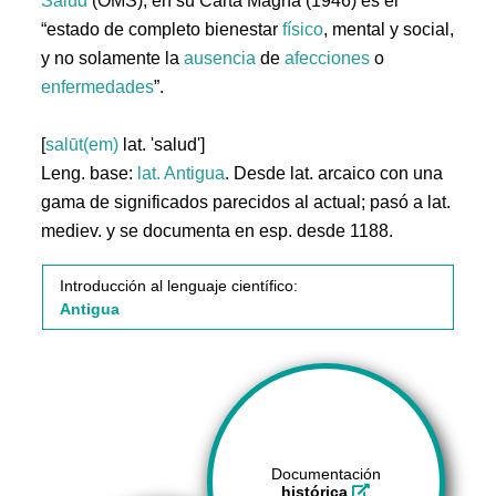
Salud
(OMS), en su Carta Magna (1946) es el
“estado de completo bienestar
físico
, mental y social,
y no solamente la
ausencia
de
afecciones
o
enfermedades
”.
[
salūt(em)
lat. 'salud']
Leng. base:
lat.
Antigua
. Desde lat. arcaico con una
gama de significados parecidos al actual; pasó a lat.
mediev. y se documenta en esp. desde 1188.
Introducción al lenguaje científico:
Antigua
Documentación
histórica