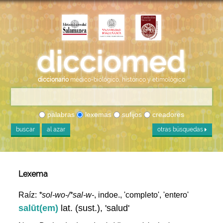
diccionario
médico-biológico, histórico y etimológico
palabras
lexemas
sufijos
creadores
buscar
al azar
otras búsquedas
Lexema
Raíz:
*sol-wo-/*sal-w-
, indoe., 'completo', 'entero'
salūt(em)
lat. (sust.), 'salud'