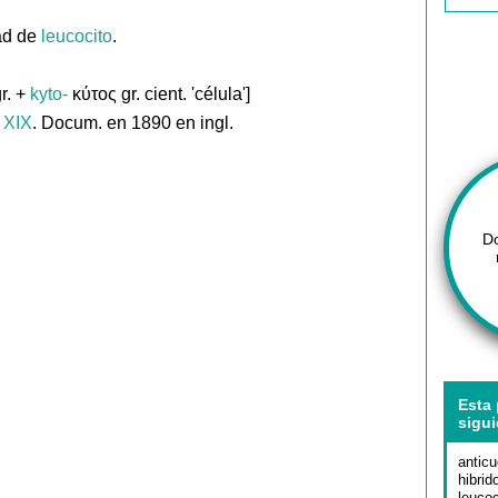
dad de
leucocito
.
r. +
kyto-
κύτος gr. cient. 'célula']
. XIX
. Docum. en 1890 en ingl.
D
Esta 
sigui
anticu
hibri
leucoc