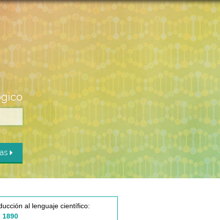
ógico
das
ducción al lenguaje científico:
 1890