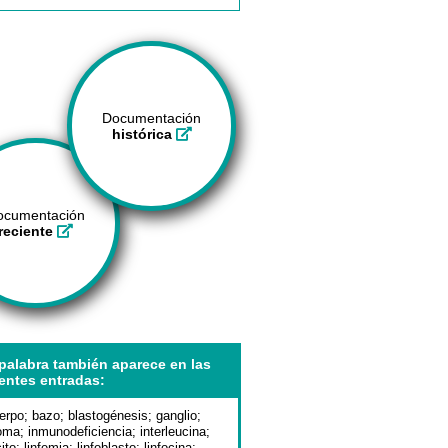
Documentación
histórica
ocumentación
reciente
palabra también aparece en las
entes entradas:
erpo
;
bazo
;
blastogénesis
;
ganglio
;
doma
;
inmunodeficiencia
;
interleucina
;
ito
;
linfemia
;
linfoblasto
;
linfocina
;