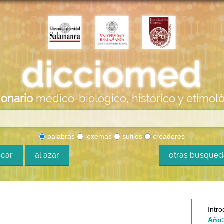
ionario
médico-biológico, histórico y etimol
palabras
lexemas
sufijos
creadores
car
al azar
otras búsque
Intro
Año: