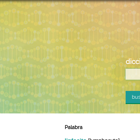
dicc
bus
Palabra