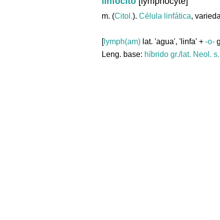
linfocito
[lymphocyte]
m. (
Citol.
).
Célula
linfática
, varie
[
lymph(am)
lat. 'agua', 'linfa' +
-o-
g
Leng. base:
híbrido gr./lat.
Neol. s