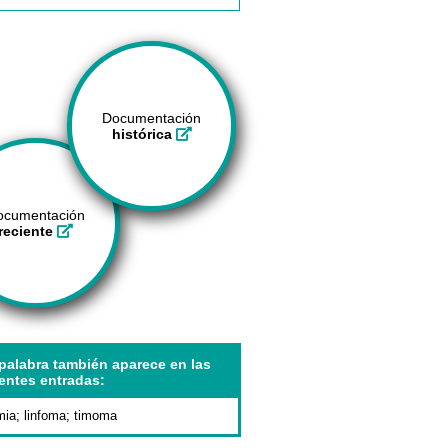
Documentación
histórica
ocumentación
reciente
palabra también aparece en las
entes entradas:
mia
;
linfoma
;
timoma