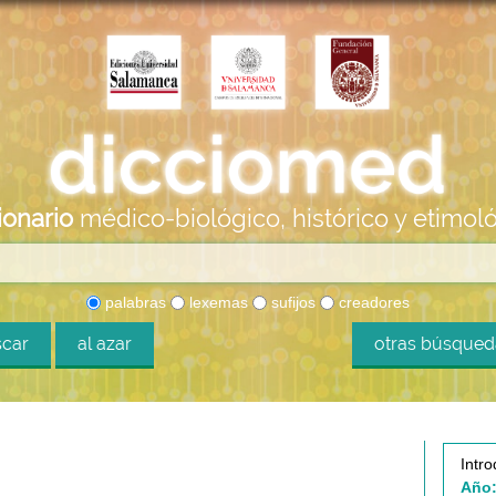
ionario
médico-biológico, histórico y etimol
palabras
lexemas
sufijos
creadores
car
al azar
otras búsque
Intro
Año: