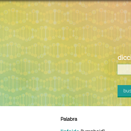
dicc
bus
Palabra