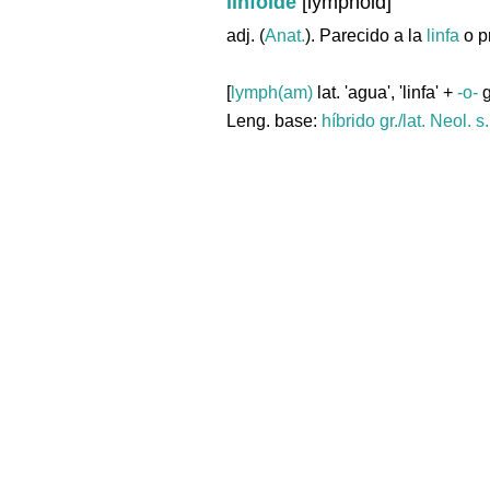
linfoide
[lymphoid]
adj. (
Anat.
). Parecido a la
linfa
o p
[
lymph(am)
lat. 'agua', 'linfa' +
-o-
g
Leng. base:
híbrido gr./lat.
Neol. s