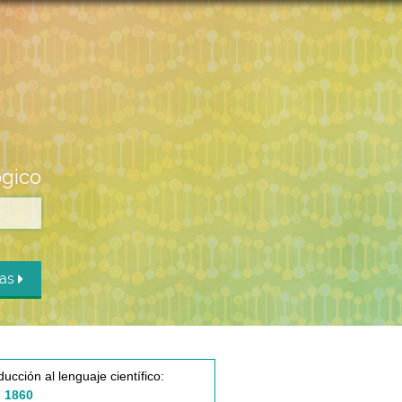
ógico
das
ducción al lenguaje científico:
 1860