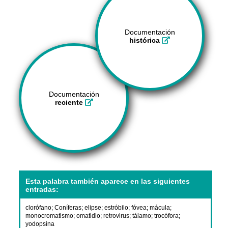
Documentación
histórica
Documentación
reciente
Esta palabra también aparece en las siguientes
entradas:
clorófano
;
Coníferas
;
elipse
;
estróbilo
;
fóvea
;
mácula
;
monocromatismo
;
omatidio
;
retrovirus
;
tálamo
;
trocófora
;
yodopsina