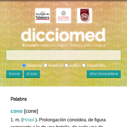
diccionario
médico-biológico, histórico y etimológico
palabras
lexemas
sufijos
creadores
buscar
al azar
otras búsquedas
Palabra
cono
[cone]
1. m. (
Histol.
). Prolongación conoidea, de figura