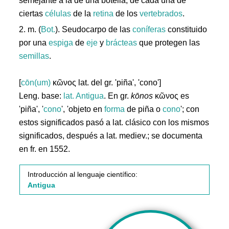
semejante a la de una botella, de cada una de
ciertas
células
de la
retina
de los
vertebrados
.
2. m. (
Bot.
). Seudocarpo de las
coníferas
constituido
por una
espiga
de
eje
y
brácteas
que protegen las
semillas
.
[
cōn(um)
κῶνος lat. del gr. 'piña', 'cono']
Leng. base:
lat.
Antigua
. En gr.
kōnos
κῶνος es
'piña', '
cono
', 'objeto en
forma
de piña o
cono
'; con
estos significados pasó a lat. clásico con los mismos
significados, después a lat. mediev.; se documenta
en fr. en 1552.
Introducción al lenguaje científico:
Antigua