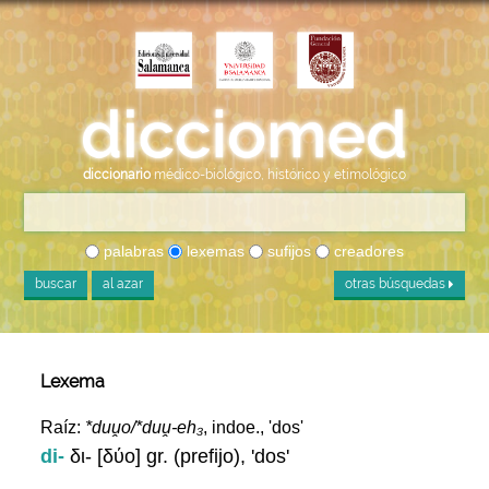
diccionario
médico-biológico, histórico y etimológico
palabras
lexemas
sufijos
creadores
buscar
al azar
otras búsquedas
Lexema
Raíz:
*duṷo/*duṷ-eh₃
, indoe., 'dos'
di-
δι- [δύο] gr. (prefijo), 'dos'