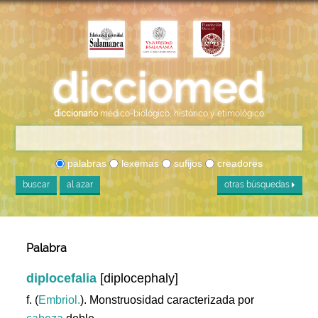
diccionario
médico-biológico, histórico y etimológico
palabras
lexemas
sufijos
creadores
buscar
al azar
otras búsquedas
Palabra
diplocefalia
[diplocephaly]
f. (
Embriol.
). Monstruosidad caracterizada por