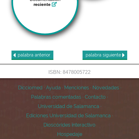
reciente
palabra
anterior
palabra
siguiente
ISBN: 8478005722
Dicciomed
·
Ayuda
·
Menciones
·
Novedades
·
Palabras comentadas
·
Contacto
·
Universidad de Salamanca
·
Ediciones Universidad de Salamanca
·
Dioscórides interactivo
Hospedaje