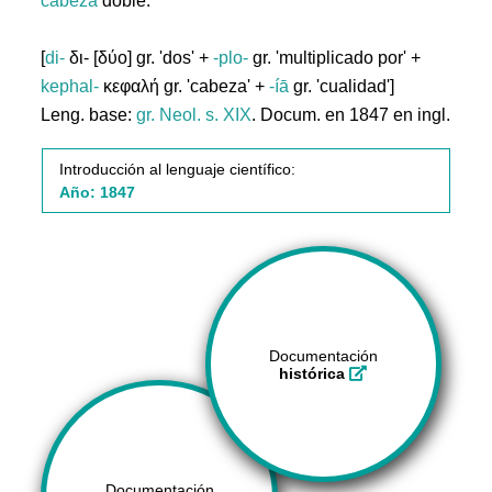
cabeza
doble.
[
di-
δι- [δύο] gr. 'dos' +
-plo-
gr. 'multiplicado por' +
kephal-
κεφαλή gr. 'cabeza' +
-íā
gr. 'cualidad']
Leng. base:
gr.
Neol. s. XIX
. Docum. en 1847 en ingl.
Introducción al lenguaje científico:
Año: 1847
Documentación
histórica
Documentación