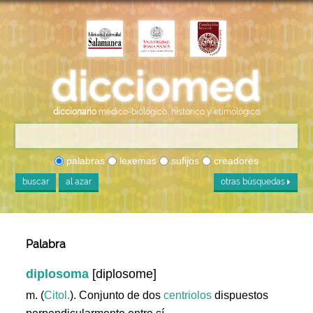
diccionario
médico-biológico, histórico y etimológico
palabras
lexemas
sufijos
creadores
buscar
al azar
otras búsquedas
Palabra
diplosoma
[diplosome]
m. (
Citol.
). Conjunto de dos
centriolos
dispuestos