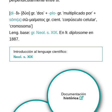
perpendicularmente entre sí.
[
di-
δι- [δύο] gr. 'dos' +
-plo-
gr. 'multiplicado por' +
sōm(a)
σῶ-μα/ματος gr. cient. 'corpúsculo celular',
'cromosoma']
Leng. base:
gr.
Neol. s. XIX
. En fr.
diplosome
en
1887.
Introducción al lenguaje científico:
Neol. s. XIX
Documentación
histórica