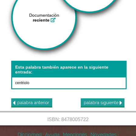
Documentación
reciente
Esta palabra también aparece en la siguiente
entrada:
centriolo
palabra
anterior
palabra
siguiente
ISBN: 8478005722
Dicciomed
·
Ayuda
·
Menciones
·
Novedades
·