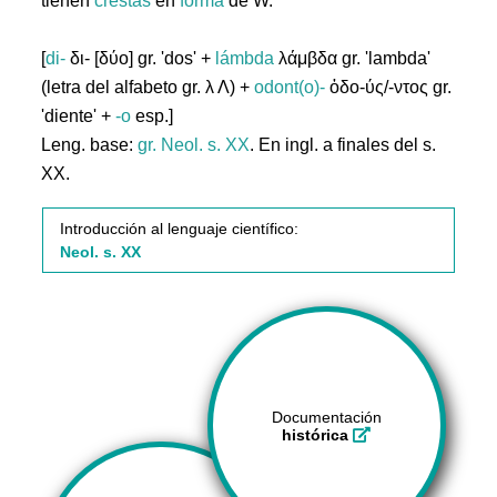
tienen
crestas
en
forma
de W.
[
di-
δι- [δύο] gr. 'dos' +
lámbda
λάμβδα gr. 'lambda'
(letra del alfabeto gr. λ Λ) +
odont(o)-
ὀδο-ύς/-ντος gr.
'diente' +
-o
esp.]
Leng. base:
gr.
Neol. s. XX
. En ingl. a finales del s.
XX.
Introducción al lenguaje científico:
Neol. s. XX
Documentación
histórica