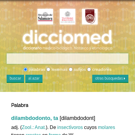
diccionario
médico-biológico, histórico y etimológico
palabras
lexemas
sufijos
creadores
buscar
al azar
otras búsquedas
Palabra
dilambdodonto, ta
[dilambdodont]
adj. (
Zool.: Anat.
). De
insectívoros
cuyos
molares