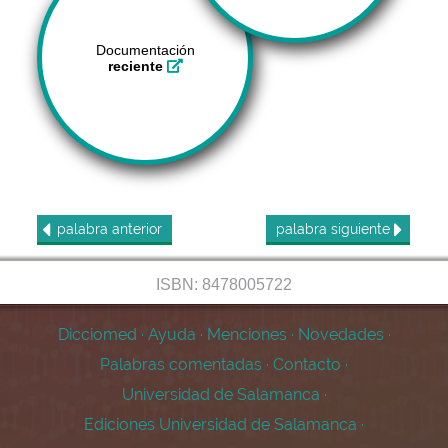
Documentación
reciente
palabra
anterior
palabra
siguiente
ISBN: 8478005722
Dicciomed
·
Ayuda
·
Menciones
·
Novedades
·
Palabras comentadas
·
Contacto
·
Universidad de Salamanca
·
Ediciones Universidad de Salamanca
·