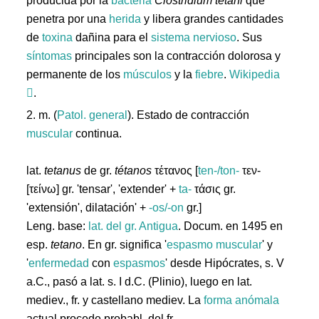
producida por la
bacteria
Clostridium tetani
que
penetra por una
herida
y libera grandes cantidades
de
toxina
dañina para el
sistema
nervioso
. Sus
síntomas
principales son la contracción dolorosa y
permanente de los
músculos
y la
fiebre
.
Wikipedia
.
2. m. (
Patol. general
). Estado de contracción
muscular
continua.
lat.
tetanus
de gr.
tétanos
τέτανος [
ten-/ton-
τεν-
[τείνω] gr. 'tensar', 'extender' +
ta-
τάσις gr.
'extensión', dilatación' +
-os/-on
gr.]
Leng. base:
lat. del gr.
Antigua
. Docum. en 1495 en
esp.
tetano
. En gr.
significa '
espasmo
muscular
' y
'
enfermedad
con
espasmos
' desde Hipócrates, s. V
a.C., pasó a lat. s. I d.C. (Plinio), luego en lat.
mediev., fr. y castellano mediev. La
forma
anómala
actual procede probabl. del fr.