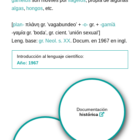
gametos
son móviles por
flagelos
, propia de algunas
algas
,
hongos
, etc.
[
plan-
πλάνη gr. 'vagabundeo' +
-o-
gr. +
-gamíā
-γαμία gr. 'boda', gr. cient. 'unión sexual']
Leng. base:
gr.
Neol. s. XX
. Docum. en 1967 en ingl.
Introducción al lenguaje científico:
Año: 1967
Documentación
histórica