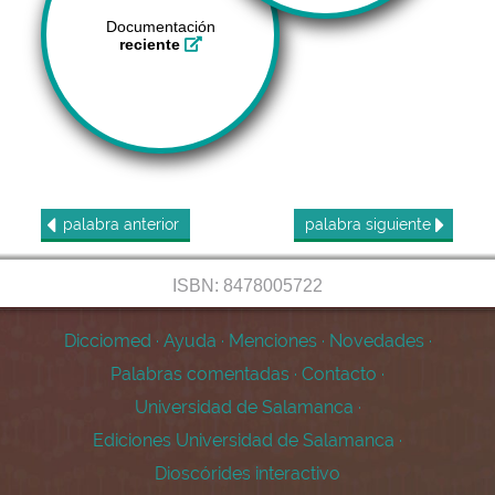
Documentación
reciente
palabra
anterior
palabra
siguiente
ISBN: 8478005722
Dicciomed
·
Ayuda
·
Menciones
·
Novedades
·
Palabras comentadas
·
Contacto
·
Universidad de Salamanca
·
Ediciones Universidad de Salamanca
·
Dioscórides interactivo