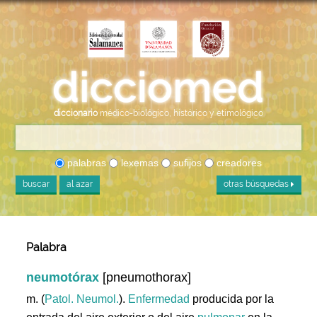
diccionario
médico-biológico, histórico y etimológico
palabras
lexemas
sufijos
creadores
buscar
al azar
otras búsquedas
Palabra
neumotórax
[pneumothorax]
m. (
Patol. Neumol.
).
Enfermedad
producida por la