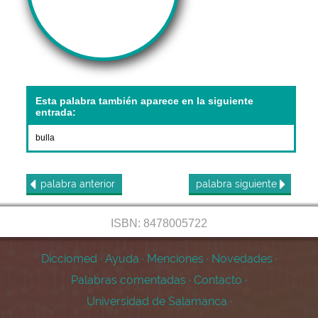
Esta palabra también aparece en la siguiente
entrada:
bulla
palabra
anterior
palabra
siguiente
ISBN: 8478005722
Dicciomed
·
Ayuda
·
Menciones
·
Novedades
·
Palabras comentadas
·
Contacto
·
Universidad de Salamanca
·