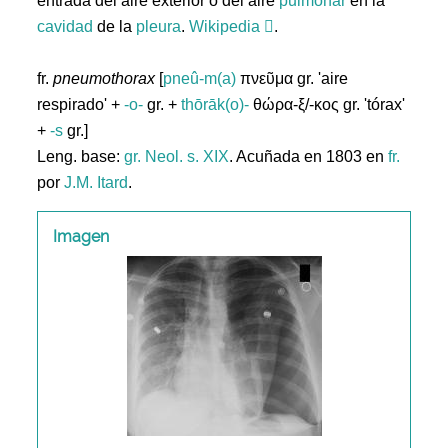
entrada del aire exterior o del aire
pulmonar
en la
cavidad
de la
pleura
.
Wikipedia
.
fr.
pneumothorax
[
pneû-m(a)
πνεῦμα gr. 'aire
respirado' +
-o-
gr. +
thōrāk(o)-
θώρα-ξ/-κος gr. 'tórax'
+
-s
gr.]
Leng. base:
gr.
Neol. s. XIX
. Acuñada en 1803 en
fr.
por
J.M. Itard
.
Imagen