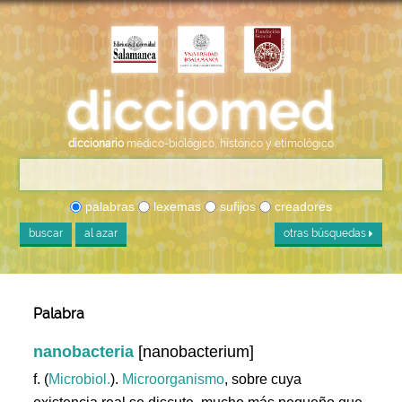
diccionario
médico-biológico, histórico y etimológico
palabras
lexemas
sufijos
creadores
buscar
al azar
otras búsquedas
Palabra
nanobacteria
[nanobacterium]
f. (
Microbiol.
).
Microorganismo
, sobre cuya