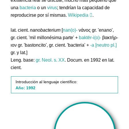
existencia real se discute, mucho más pequeño que
una
bacteria
o un
virus
; tendrían la capacidad de
reproducirse por sí mismas.
Wikipedia
.
lat. cient.
nanobacterium
[
nan(o)-
νάνος gr. 'enano',
gr. cient. 'mil millonésima parte' +
baktēr-i(o)-
βακτήρ-
ιον gr. 'bastoncito', gr. cient. 'bacteria' +
-a [neutro pl.]
gr. y lat.]
Leng. base:
gr.
Neol. s. XX
. Docum. en 1992 en lat.
cient.
Introducción al lenguaje científico:
Año: 1992