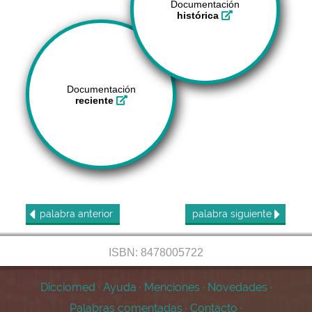
Documentación
histórica
Documentación
reciente
palabra
anterior
palabra
siguiente
ISBN: 8478005722
Dicciomed
·
Ayuda
·
Menciones
·
Novedades
·
Palabras comentadas
·
Contacto
·