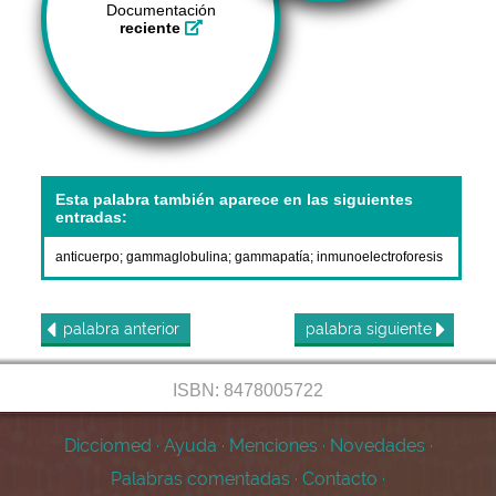
Documentación
reciente
Esta palabra también aparece en las siguientes
entradas:
anticuerpo
;
gammaglobulina
;
gammapatía
;
inmunoelectroforesis
palabra
anterior
palabra
siguiente
ISBN: 8478005722
Dicciomed
·
Ayuda
·
Menciones
·
Novedades
·
Palabras comentadas
·
Contacto
·