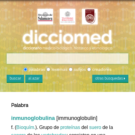
diccionario
médico-biológico, histórico y etimológico
palabras
lexemas
sufijos
creadores
buscar
al azar
otras búsquedas
Palabra
inmunoglobulina
[immunoglobulin]
f. (
Bioquím.
). Grupo de
proteínas
del
suero
de la