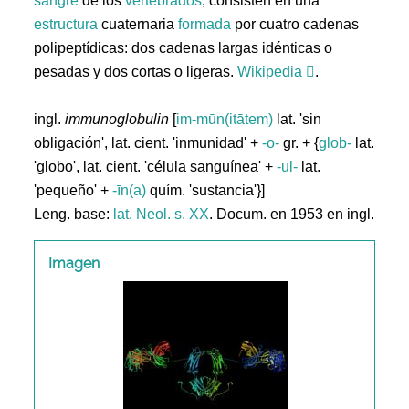
sangre
de los
vertebrados
; consisten en una
estructura
cuaternaria
formada
por cuatro cadenas
polipeptídicas: dos cadenas largas idénticas o
pesadas y dos cortas o ligeras.
Wikipedia
.
ingl.
immunoglobulin
[
im-mūn(itātem)
lat. 'sin
obligación', lat. cient. 'inmunidad' +
-o-
gr. + {
glob-
lat.
'globo', lat. cient. 'célula sanguínea' +
-ul-
lat.
'pequeño' +
-īn(a)
quím. 'sustancia'}]
Leng. base:
lat.
Neol. s. XX
. Docum. en 1953 en ingl.
Imagen