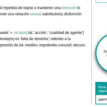
ad repetida de lograr o mantener una
erección
lo
tener una relación
sexual
satisfactoria; disfunción
puede' +
-nt-ia(m)
lat. 'acción', 'cualidad de agente']
tentia(m)
es 'falta de dominio'; referido a la
xpresión de lat. mediev.
impotentia coeundi
, docum.
D
Esta 
sigui
gigan