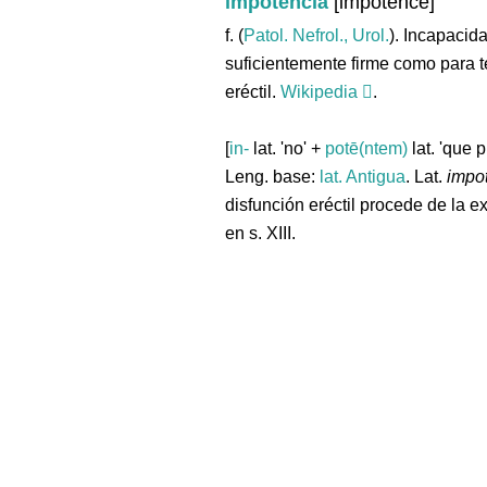
impotencia
[impotence]
f. (
Patol. Nefrol., Urol.
). Incapacid
suficientemente firme como para 
eréctil.
Wikipedia
.
[
in-
lat. 'no' +
potē(ntem)
lat. 'que 
Leng. base:
lat.
Antigua
. Lat.
impo
disfunción eréctil procede de la e
en s. XIII.