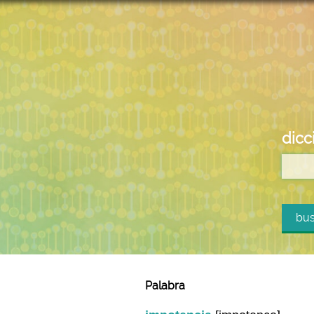
dicc
bus
Palabra