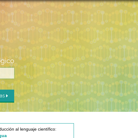
ógico
das
ducción al lenguaje científico:
gua