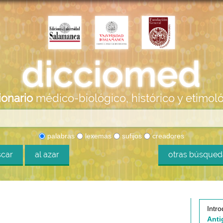
ionario
médico-biológico, histórico y etimol
palabras
lexemas
sufijos
creadores
car
al azar
otras búsque
Intro
Anti