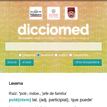
diccionario
médico-biológico, histórico y etimológico
palabras
lexemas
sufijos
creadores
buscar
al azar
otras búsquedas
Lexema
Raíz:
*poti-
, indoe., 'jefe de familia'
potē(ntem)
lat. (adj. participial), 'que puede'