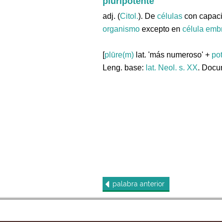
pluripotente
adj. (
Citol.
). De
células
con capaci
organismo
excepto en
célula
embr
[
plūre(m)
lat. 'más numeroso' +
po
Leng. base:
lat.
Neol. s. XX
. Docu
palabra
anterior