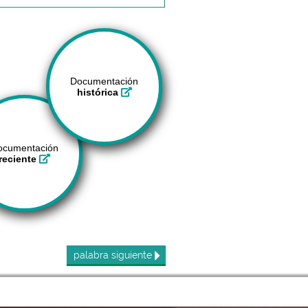
Documentación
histórica
ocumentación
reciente
palabra
siguiente