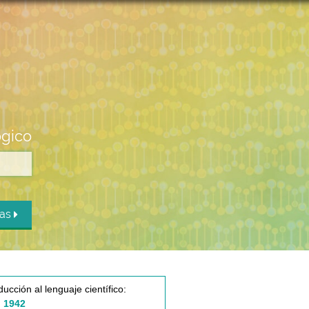
ógico
das
ducción al lenguaje científico:
 1942