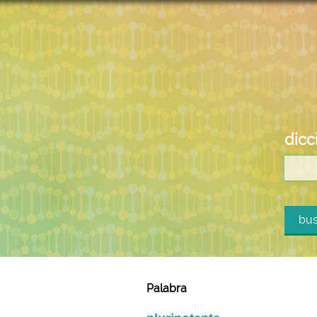
dicc
bus
Palabra