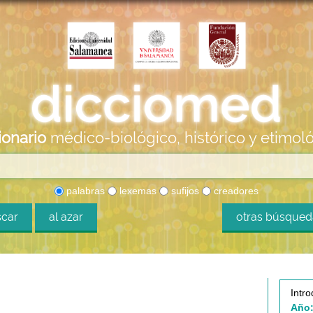
ionario
médico-biológico, histórico y etimol
palabras
lexemas
sufijos
creadores
car
al azar
otras búsque
Intro
Año: