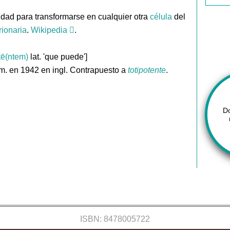
dad para transformarse en cualquier otra
célula
del
ionaria
.
Wikipedia
.
tē(ntem)
lat. 'que puede']
m. en 1942 en ingl. Contrapuesto a
totipotente
.
D
ISBN: 8478005722