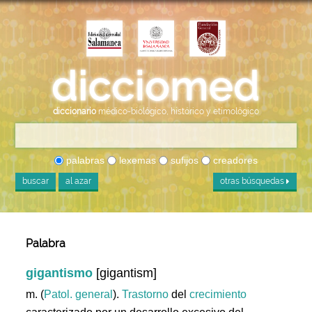
diccionario
médico-biológico, histórico y etimológico
palabras
lexemas
sufijos
creadores
buscar
al azar
otras búsquedas
Palabra
gigantismo
[gigantism]
m. (
Patol. general
).
Trastorno
del
crecimiento