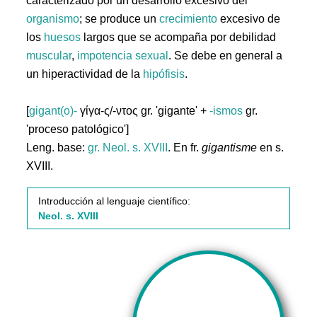
caracterizado por un desarrollo excesivo del
organismo
; se produce un
crecimiento
excesivo de
los
huesos
largos que se acompaña por debilidad
muscular
,
impotencia
sexual
. Se debe en general a
un hiperactividad de la
hipófisis
.
[
gigant(o)-
γίγα-ς/-ντος gr. 'gigante' +
-ismos
gr.
'proceso patológico']
Leng. base:
gr.
Neol. s. XVIII
. En fr.
gigantisme
en s.
XVIII.
Introducción al lenguaje científico:
Neol. s. XVIII