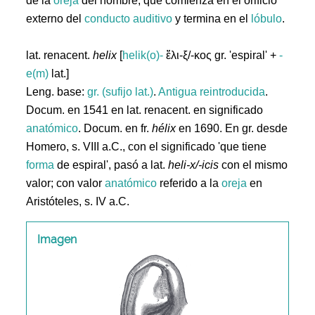
de la
oreja
del hombre, que comienza en el orificio
externo del
conducto
auditivo
y termina en el
lóbulo
.
lat. renacent.
helix
[
helik(o)-
ἕλι-ξ/-κος gr. 'espiral' +
-
e(m)
lat.]
Leng. base:
gr. (sufijo lat.)
.
Antigua reintroducida
.
Docum. en 1541 en lat. renacent. en significado
anatómico
. Docum. en fr.
hélix
en 1690. En gr. desde
Homero, s. VIII a.C., con el significado 'que tiene
forma
de espiral', pasó a lat.
heli-x/-icis
con el mismo
valor; con valor
anatómico
referido a la
oreja
en
Aristóteles, s. IV a.C.
Imagen