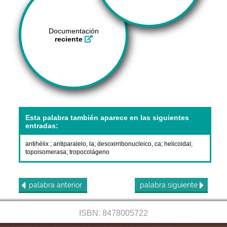
Documentación
reciente
Esta palabra también aparece en las siguientes
entradas:
antihélix
;
antiparalelo, la
;
desoxirribonucleico, ca
;
helicoidal
;
topoisomerasa
;
tropocolágeno
palabra
anterior
palabra
siguiente
ISBN: 8478005722