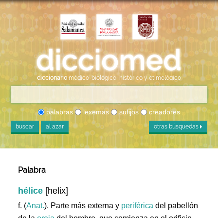
diccionario
médico-biológico, histórico y etimológico
palabras
lexemas
sufijos
creadores
buscar
al azar
otras búsquedas
Palabra
hélice
[helix]
f. (
Anat.
). Parte más externa y
periférica
del pabellón