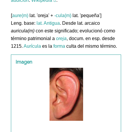
audición
.
Wikipedia
.
[
aure(m)
lat. 'oreja' +
-cula(m)
lat. 'pequeña']
Leng. base:
lat.
Antigua
. Desde lat. arcaico
auricula(m)
con este significado; evolucionó como
término patrimonial a
oreja
, docum. en esp. desde
1215.
Aurícula
es la
forma
culta del mismo término.
Imagen