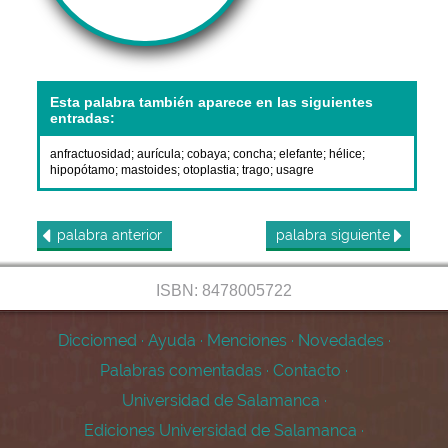
Esta palabra también aparece en las siguientes
entradas:
anfractuosidad
;
aurícula
;
cobaya
;
concha
;
elefante
;
hélice
;
hipopótamo
;
mastoides
;
otoplastia
;
trago
;
usagre
palabra
anterior
palabra
siguiente
ISBN: 8478005722
Dicciomed
·
Ayuda
·
Menciones
·
Novedades
·
Palabras comentadas
·
Contacto
·
Universidad de Salamanca
·
Ediciones Universidad de Salamanca
·