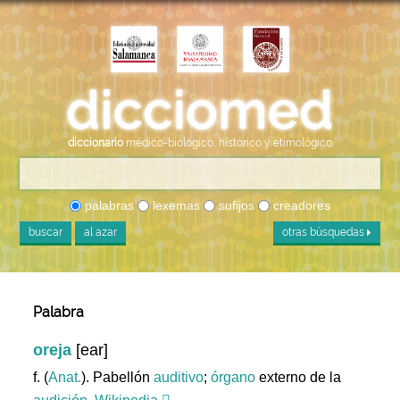
diccionario
médico-biológico, histórico y etimológico
palabras
lexemas
sufijos
creadores
buscar
al azar
otras búsquedas
Palabra
oreja
[ear]
f. (
Anat.
). Pabellón
auditivo
;
órgano
externo de la