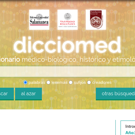
ionario
médico-biológico, histórico y etimol
palabras
lexemas
sufijos
creadores
car
al azar
otras búsque
Intro
Año: