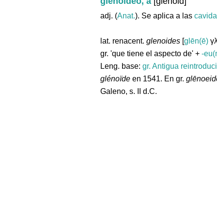
glenoideo, a
[glenoid]
adj. (
Anat.
). Se aplica a las
cavid
lat. renacent.
glenoides
[
glēn(ē)
γλ
gr. 'que tiene el aspecto de' +
-eu(
Leng. base:
gr.
Antigua reintroduc
glénoïde
en 1541. En gr.
glēnoeid
Galeno, s. II d.C.