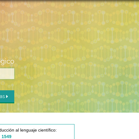
ógico
das
ducción al lenguaje científico:
 1549