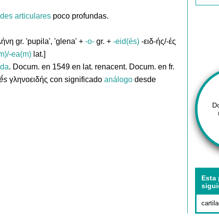
ades
articulares
poco profundas.
ήνη gr. 'pupila', 'glena' +
-o-
gr. +
-eid(és)
-ειδ-ής/-ές
m)/-ea(m)
lat.]
ida
. Docum. en 1549 en lat. renacent. Docum. en fr.
ḗs
γληνοειδής con significado
análogo
desde
D
Esta 
sigui
cartil