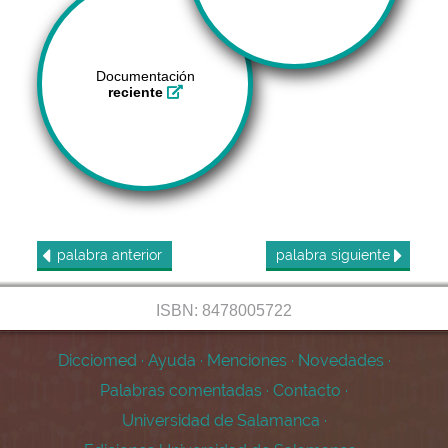
Documentación
reciente
palabra
anterior
palabra
siguiente
ISBN: 8478005722
Dicciomed
·
Ayuda
·
Menciones
·
Novedades
·
Palabras comentadas
·
Contacto
·
Universidad de Salamanca
·