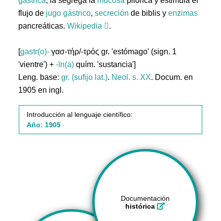
gástrica
; la segrega la
mucosa
pilórica y estimula el
flujo de
jugo
gástrico
,
secreción
de biblis y
enzimas
pancreáticas.
Wikipedia
.
[
gastr(o)-
γασ-τήρ/-τρός gr. 'estómago' (sign. 1
'vientre') +
-īn(a)
quím. 'sustancia']
Leng. base:
gr. (sufijo lat.)
.
Neol. s. XX
. Docum. en
1905 en ingl.
Introducción al lenguaje científico:
Año: 1905
Documentación
histórica