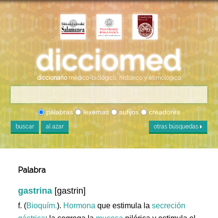
diccionario
médico-biológico, histórico y etimológico
palabras
lexemas
sufijos
creadores
buscar
al azar
otras búsquedas
Palabra
gastrina
[gastrin]
f. (
Bioquím.
).
Hormona
que estimula la
secreción